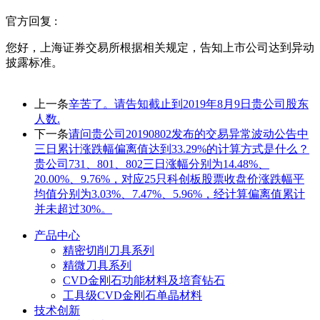
官方回复 :
您好，上海证券交易所根据相关规定，告知上市公司达到异动
披露标准。
上一条
辛苦了。请告知截止到2019年8月9日贵公司股东
人数.
下一条
请问贵公司20190802发布的交易异常波动公告中
三日累计涨跌幅偏离值达到33.29%的计算方式是什么？
贵公司731、801、802三日涨幅分别为14.48%、
20.00%、9.76%，对应25只科创板股票收盘价涨跌幅平
均值分别为3.03%、7.47%、5.96%，经计算偏离值累计
并未超过30%。
产品中心
精密切削刀具系列
精微刀具系列
CVD金刚石功能材料及培育钻石
工具级CVD金刚石单晶材料
技术创新