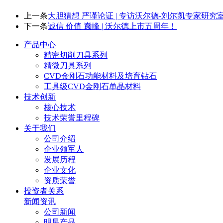
上一条
大胆猜想 严谨论证 | 专访沃尔德-刘尔凯专家研究
下一条
诚信 价值 巅峰 | 沃尔德上市五周年！
产品中心
精密切削刀具系列
精微刀具系列
CVD金刚石功能材料及培育钻石
工具级CVD金刚石单晶材料
技术创新
核心技术
技术荣誉里程碑
关于我们
公司介绍
企业领军人
发展历程
企业文化
资质荣誉
投资者关系
新闻资讯
公司新闻
明星产品