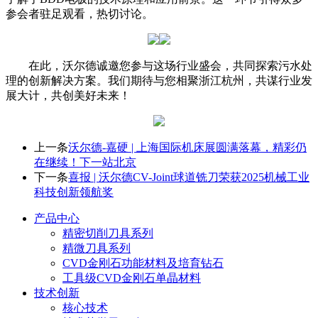
参会者驻足观看，热切讨论。
在此，沃尔德诚邀您参与这场行业盛会，共同探索污水处
理的创新解决方案。我们期待与您相聚浙江杭州，共谋行业发
展大计，共创美好未来！
上一条
沃尔德-嘉硬 | 上海国际机床展圆满落幕，精彩仍
在继续！下一站北京
下一条
喜报 | 沃尔德CV-Joint球道铣刀荣获2025机械工业
科技创新领航奖
产品中心
精密切削刀具系列
精微刀具系列
CVD金刚石功能材料及培育钻石
工具级CVD金刚石单晶材料
技术创新
核心技术