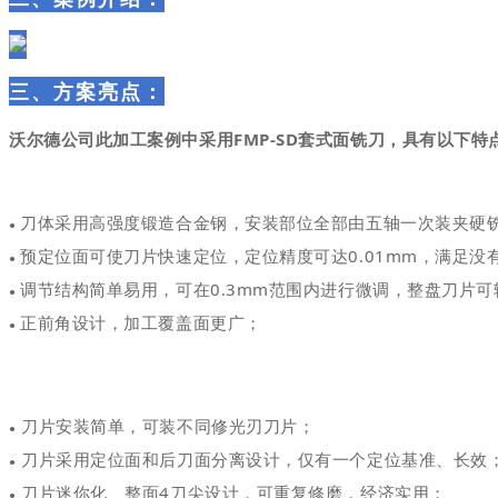
三、
方案亮点：
沃尔德公司此加工案例中采用FMP-SD套式面铣刀，具有以下特
刀体采用高强度锻造合金钢，安装部位全部由五轴一次装夹硬
●
预定位面可使刀片快速定位，定位精度可达0.01mm，满足没
●
调节结构简单易用，可在0.3mm范围内进行微调，整盘刀片可轻
●
正前角设计，加工覆盖面更广；
●
刀片安装简单，可装不同修光刃刀片；
●
刀片采用定位面和后刀面分离设计，
仅有一个定位基准
、长效
●
刀片迷你化、整面4刀尖设计，可重复修磨，经济实用；
●