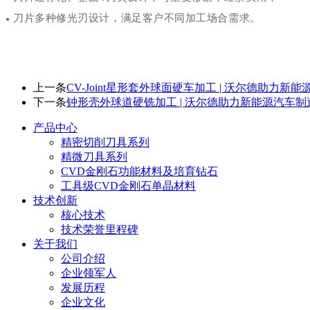
刀片多种修光刃设计，满足客户不同加工场合需求。
●
上一条
CV-Joint星形套外球面硬车加工 | 沃尔德助力新
下一条
钟形壳外球道硬铣加工 | 沃尔德助力新能源汽车制
产品中心
精密切削刀具系列
精微刀具系列
CVD金刚石功能材料及培育钻石
工具级CVD金刚石单晶材料
技术创新
核心技术
技术荣誉里程碑
关于我们
公司介绍
企业领军人
发展历程
企业文化