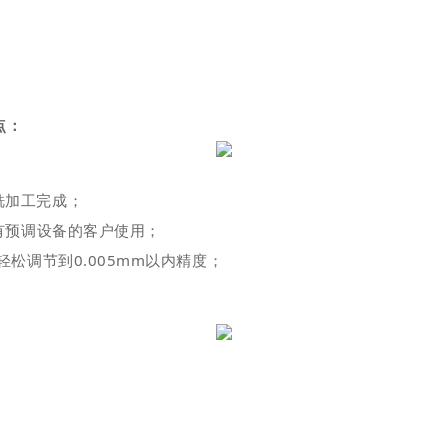
点：
铣加工完成；
有预调设备的客户使用；
松调节到0.005mm以内精度；
；