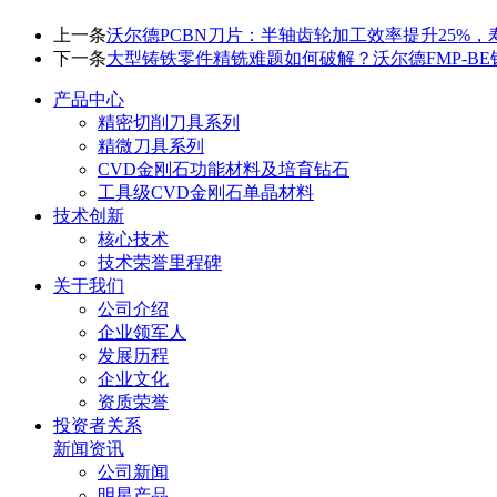
上一条
沃尔德PCBN刀片：半轴齿轮加工效率提升25%，寿
下一条
大型铸铁零件精铣难题如何破解？沃尔德FMP-B
产品中心
精密切削刀具系列
精微刀具系列
CVD金刚石功能材料及培育钻石
工具级CVD金刚石单晶材料
技术创新
核心技术
技术荣誉里程碑
关于我们
公司介绍
企业领军人
发展历程
企业文化
资质荣誉
投资者关系
新闻资讯
公司新闻
明星产品