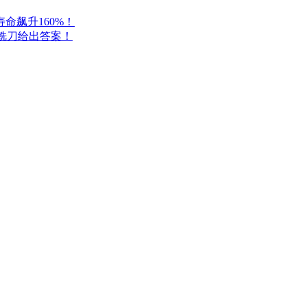
命飙升160%！
E铣刀给出答案！