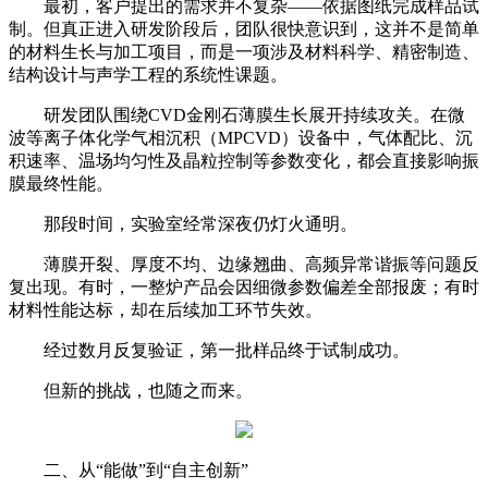
最初，客户提出的需求并不复杂——依据图纸完成样品试
制。但真正进入研发阶段后，团队很快意识到，这并不是简单
的材料生长与加工项目，而是一项涉及材料科学、精密制造、
结构设计与声学工程的系统性课题。
研发团队围绕CVD金刚石薄膜生长展开持续攻关。在微
波等离子体化学气相沉积（MPCVD）设备中，气体配比、沉
积速率、温场均匀性及晶粒控制等参数变化，都会直接影响振
膜最终性能。
那段时间，实验室经常深夜仍灯火通明。
薄膜开裂、厚度不均、边缘翘曲、高频异常谐振等问题反
复出现。有时，一整炉产品会因细微参数偏差全部报废；有时
材料性能达标，却在后续加工环节失效。
经过数月反复验证，第一批样品终于试制成功。
但新的挑战，也随之而来。
二、从“能做”到“自主创新”