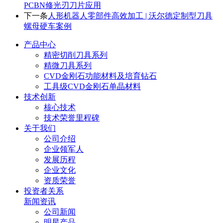
PCBN修光刃刀片应用
下一条
人形机器人零部件高效加工 | 沃尔德定制型刀具
螺母硬车案例
产品中心
精密切削刀具系列
精微刀具系列
CVD金刚石功能材料及培育钻石
工具级CVD金刚石单晶材料
技术创新
核心技术
技术荣誉里程碑
关于我们
公司介绍
企业领军人
发展历程
企业文化
资质荣誉
投资者关系
新闻资讯
公司新闻
明星产品