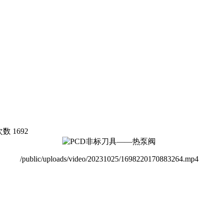
次数
1692
/public/uploads/video/20231025/1698220170883264.mp4