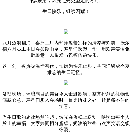
冲淡疲惫，烛光点亮更坚定的方向。
生日快乐，继续闪耀！
八月热浪翻涌，嘉兴工厂内却洋溢着别样的清凉与欢笑。沃尔
德八月员工生日会如期而至，寿星们欢聚一堂，用欢声笑语驱
散暑意，以蛋糕与祝福传递快乐。
这一刻，炙热被温情替代，忙碌为快乐止步，共同汇聚成今夏
难忘的生日记忆。
活动现场，琳琅满目的美食令人垂涎欲滴，整齐排列的礼物盒
满载心意。寿星们步入会场时，目光所及之处，皆是藏不住的
笑意。
当生日歌的旋律悠然响起，烛光在蛋糕上跃动，映照出每个人
脸上的幸福。大家共同切分蛋糕，奶油的甜香与欢声笑语交织
弥漫。