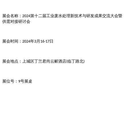
展会名称：
第十二届工业废水处理新技术与研发成果交流大会暨
2024
供需对接研讨会
展会时间：
年
月
日
2024
3
16-17
展会地点：上城区丁兰君尚云郦酒店
临丁路北
(
)
展位号：
号展桌
9