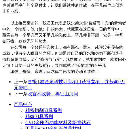
也感谢同事们的辛勤付出，让我们继续并肩作战，在平凡岗位上创造
非凡业绩。
以上接受采访的一线员工代表是沃尔德众多“普通而非凡”的劳动者
中的一个缩影，他（她）们的伟大，就藏匿在这日复一日的坚守中，
藏匿在每一个平凡而又不平凡的岗位上。平凡并非平庸，它是一种坚
韧不拔、默默无闻的努力。
在公司每一个普通的岗位上，都有那么一群人，或许没有显赫的
成就，没有令人瞩目的光环，但却通过自己的汗水和努力不断创造价
值和超越自我，坚守“诚信与当责”，既然做了，就要做到位，就要问心
无愧！日复一日的勇毅前行，共同成就了“沃尔德”的不平凡！
诚信、价值、巅峰，沃尔德向伟大的劳动者致敬！
上一条
喜报 | 鑫金泉科技计划项目获批立项，并获400万
元资助！
下一条
收官不收势！再征山海间
产品中心
精密切削刀具系列
精微刀具系列
CVD金刚石功能材料及培育钻石
工具级CVD金刚石单晶材料