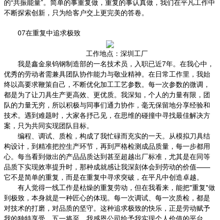
的“共振能量”。简单的事重复做，重复的事认真做，我们在平凡工作中
不断探索创新，只为给客户交上更完美的答卷。
07在重复中追求极致
工作地点：深圳工厂
我是鑫金泉钨钢制造部的一名技术员，入职已近7年。在我心中，
优秀的劳动者需兼具团队协作能力与敬业精神。在日常工作里，我始
终以高要求鞭策自己，不断优化加工工艺参数。每一次参数的微调，
都是为了让刀具生产更高效、更优质。我深知，个人的力量有限，团
队的力量无穷，所以积极与同事们通力协作，毫无保留地分享经验和
技术。遇到难题时，大家各抒己见，在思维的碰撞中寻找最佳解决方
案，只为共同实现团队目标。
编程、调试、质检，构成了我忙碌而充实的一天。从模拟刀具结
构设计，到精准把控生产环节，再到严格检测成品质量，每一步都用
心。每当看到做出的产品品质达到甚至超越出厂标准，尤其是在同等
品质下实现效率提升时，那种成就感让我深刻体会到劳动的价值——
它不是简单的重复，而是在重复中寻求突破，在平凡中创造卓越。
有人觉得一线工作是枯燥的重复劳动，但在我看来，能把"重复"做
到极致，本身就是一种匠心的体现。每一次调试、每一次质检，都是
对技术的打磨，对品质的坚守。这种追求极致的快乐，正是劳动赋予
我的独特享受。五一将至，我感恩公司给予我实现个人价值的平台，