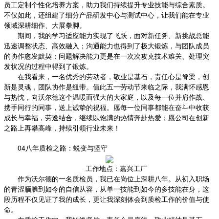
员工定制个性化培养方案，助力我们持续提升专业技能与综合素质。
不仅如此，还组建了细分产品研发中心与测试中心，让我们能在专业
领域深耕细作、大展拳脚。
期间，我的学习适应能力实现了飞跃，面对新任务、新挑战总能
迅速调整状态、高效融入；沟通能力也得到了极大锻炼，与团队成员
的协作愈发默契；问题解决能力更是在一次次攻克技术难关、处理突
发状况的过程中得到了锻炼。
在我看来，一名优秀的劳动者，敬业是基石，责任心是脊梁，创
新是灵魂，团队协作是纽带。值此五一劳动节来临之际，我满怀感恩
与热忱，向沃尔德这个温暖而强大的大家庭，以及每一位并肩作战、
携手同行的同事，送上诚挚的祝福。愿每一位同事都能在奋斗中收获
成长与幸福，劳逸结合，继续以饱满的热情奔赴热爱；愿公司在创新
之路上再攀高峰，持续引领行业未来！
04八年质检之路：蜕变与坚守
工作地点：嘉兴工厂
作为沃尔德的一名质检员，我已在岗位上深耕八年。从初入职场
的青涩腼腆到如今的自信从容，从单一技能到如今的多技能在身，这
段历程不仅见证了我的成长，更让我深刻体会到质检工作的价值与使
命。