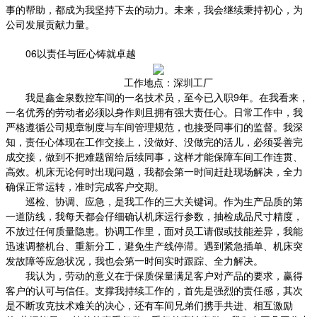
事的帮助，都成为我坚持下去的动力。未来，我会继续秉持初心，为
公司发展贡献力量。
06以责任与匠心铸就卓越
工作地点：深圳工厂
我是鑫金泉数控车间的一名技术员，至今已入职9年。在我看来，
一名优秀的劳动者必须以身作则且拥有强大责任心。日常工作中，我
严格遵循公司规章制度与车间管理规范，也接受同事们的监督。我深
知，责任心体现在工作交接上，没做好、没做完的活儿，必须妥善完
成交接，做到不把难题留给后续同事，这样才能保障车间工作连贯、
高效。机床无论何时出现问题，我都会第一时间赶赴现场解决，全力
确保正常运转，准时完成客户交期。
巡检、协调、应急，是我工作的三大关键词。作为生产品质的第
一道防线，我每天都会仔细确认机床运行参数，抽检成品尺寸精度，
不放过任何质量隐患。协调工作里，面对员工请假或技能差异，我能
迅速调整机台、重新分工，避免生产线停滞。遇到紧急插单、机床突
发故障等应急状况，我也会第一时间实时跟踪、全力解决。
我认为，劳动的意义在于保质保量满足客户对产品的要求，赢得
客户的认可与信任。支撑我持续工作的，首先是强烈的责任感，其次
是不断攻克技术难关的决心，还有车间兄弟们携手共进、相互激励