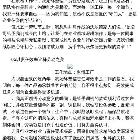
在质检工作中，我始终坚信：责任心是底线，敬业精神是基石，
团队协作是纽带，沟通能力是桥梁。面对每一道工序、每一个细节，
我都严格要求自己——因为我知道，质检不仅是质量的“守门人”，更是
企业信誉的“护航者”。
值此五一劳动节之际，我想对并肩作战的沃尔德家人们说，“是公
司给予我们成长的土壤，让我们在专业领域深耕细作；是每一位同事
的精益求精与无私奉献，汇聚成推动企业前行的磅礴力量；愿我们继
续以匠心守初心，以团结破万难，携手书写沃尔德更辉煌的篇章！”
05以责任效率诠释劳动之美
工作地点：惠州工厂
入职鑫金泉的这两年，我始终坚信责任与效率是工作的基石。我
明白，每一件产品都承载着客户的期待，容不得半点敷衍，高效完成
任务才能为企业赢得更多机遇。
让我真正领悟劳动意义的瞬间，是经手调机的款式顺利通过客户
测试，并收获批量翻单的那一刻。调机时，我钻研设备参数，反复调
试，不放过任何一个细节；生产中，我时刻紧盯流程，确保品质稳
定。当客户认可的消息传来，喜悦与成就感如潮水般涌上心头，我深
刻体会到，劳动就是用双手创造价值，用努力赢得认可。
刀具行业对敬业与责任要求极高，同事们精益求精的态度深深感
染着我。公司温暖的氛围也让我有了强烈的归属感，领导的关怀、同