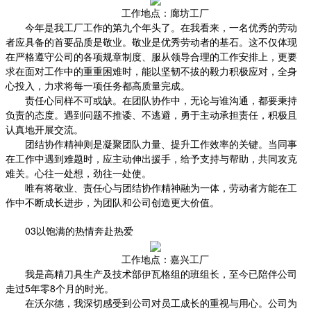
工作地点：廊坊工厂
今年是我工厂工作的第九个年头了。在我看来，一名优秀的劳动
者应具备的首要品质是敬业。敬业是优秀劳动者的基石。这不仅体现
在严格遵守公司的各项规章制度、服从领导合理的工作安排上，更要
求在面对工作中的重重困难时，能以坚韧不拔的毅力积极应对，全身
心投入，力求将每一项任务都高质量完成。
责任心同样不可或缺。在团队协作中，无论与谁沟通，都要秉持
负责的态度。遇到问题不推诿、不逃避，勇于主动承担责任，积极且
认真地开展交流。
团结协作精神则是凝聚团队力量、提升工作效率的关键。当同事
在工作中遇到难题时，应主动伸出援手，给予支持与帮助，共同攻克
难关。心往一处想，劲往一处使。
唯有将敬业、责任心与团结协作精神融为一体，劳动者方能在工
作中不断成长进步，为团队和公司创造更大价值。
03以饱满的热情奔赴热爱
工作地点：嘉兴工厂
我是高精刀具生产及技术部伊瓦格组的班组长，至今已陪伴公司
走过5年零8个月的时光。
在沃尔德，我深切感受到公司对员工成长的重视与用心。公司为