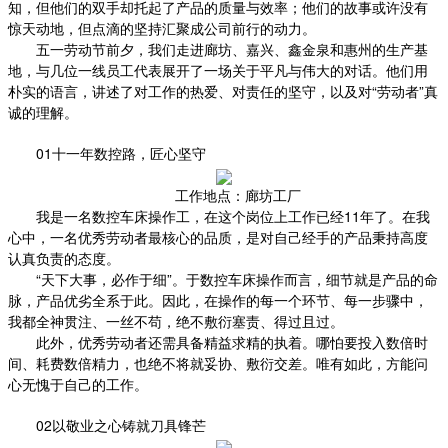
知，但他们的双手却托起了产品的质量与效率；他们的故事或许没有
惊天动地，但点滴的坚持汇聚成公司前行的动力。
五一劳动节前夕，我们走进廊坊、嘉兴、鑫金泉和惠州的生产基
地，与几位一线员工代表展开了一场关于平凡与伟大的对话。他们用
朴实的语言，讲述了对工作的热爱、对责任的坚守，以及对“劳动者”真
诚的理解。
01十一年数控路，匠心坚守
工作地点：廊坊工厂
我是一名数控车床操作工，在这个岗位上工作已经11年了。在我
心中，一名优秀劳动者最核心的品质，是对自己经手的产品秉持高度
认真负责的态度。
“天下大事，必作于细”。于数控车床操作而言，细节就是产品的命
脉，产品优劣全系于此。因此，在操作的每一个环节、每一步骤中，
我都全神贯注、一丝不苟，绝不敷衍塞责、得过且过。
此外，优秀劳动者还需具备精益求精的执着。哪怕要投入数倍时
间、耗费数倍精力，也绝不将就妥协、敷衍交差。唯有如此，方能问
心无愧于自己的工作。
02以敬业之心铸就刀具锋芒