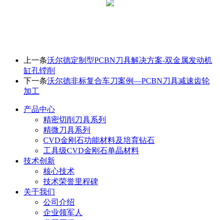
上一条
沃尔德定制型PCBN刀具解决方案-双金属发动机
缸孔镗削
下一条
沃尔德非标复合车刀案例—PCBN刀具减速齿轮
加工
产品中心
精密切削刀具系列
精微刀具系列
CVD金刚石功能材料及培育钻石
工具级CVD金刚石单晶材料
技术创新
核心技术
技术荣誉里程碑
关于我们
公司介绍
企业领军人