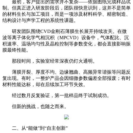
最初，客户提出的需求并不复杂——依据图纸完成样品试
制。但真正进入研发阶段后，团队很快意识到，这并不是简单
的材料生长与加工项目，而是一项涉及材料科学、精密制造、
结构设计与声学工程的系统性课题。
研发团队围绕CVD金刚石薄膜生长展开持续攻关。在微
波等离子体化学气相沉积（MPCVD）设备中，气体配比、沉
积速率、温场均匀性及晶粒控制等参数变化，都会直接影响振
膜最终性能。
那段时间，实验室经常深夜仍灯火通明。
薄膜开裂、厚度不均、边缘翘曲、高频异常谐振等问题反
复出现。有时，一整炉产品会因细微参数偏差全部报废；有时
材料性能达标，却在后续加工环节失效。
经过数月反复验证，第一批样品终于试制成功。
但新的挑战，也随之而来。
二、从“能做”到“自主创新”