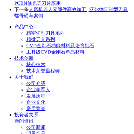
PCBN修光刃刀片应用
下一条
人形机器人零部件高效加工 | 沃尔德定制型刀具
螺母硬车案例
产品中心
精密切削刀具系列
精微刀具系列
CVD金刚石功能材料及培育钻石
工具级CVD金刚石单晶材料
技术创新
核心技术
技术荣誉里程碑
关于我们
公司介绍
企业领军人
发展历程
企业文化
资质荣誉
投资者关系
新闻资讯
公司新闻
明星产品