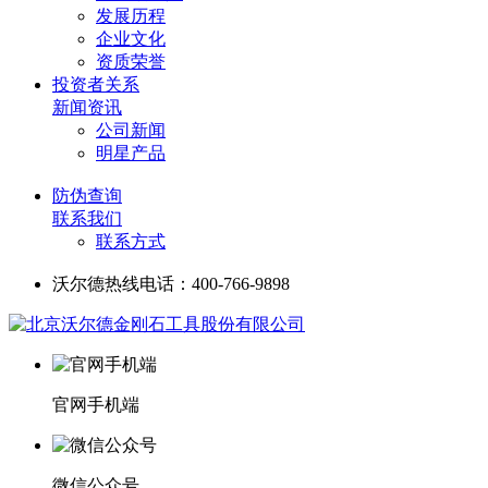
发展历程
企业文化
资质荣誉
投资者关系
新闻资讯
公司新闻
明星产品
防伪查询
联系我们
联系方式
沃尔德热线电话：400-766-9898
官网手机端
微信公众号