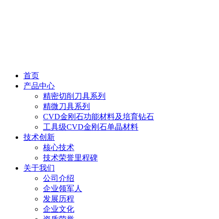
首页
产品中心
精密切削刀具系列
精微刀具系列
CVD金刚石功能材料及培育钻石
工具级CVD金刚石单晶材料
技术创新
核心技术
技术荣誉里程碑
关于我们
公司介绍
企业领军人
发展历程
企业文化