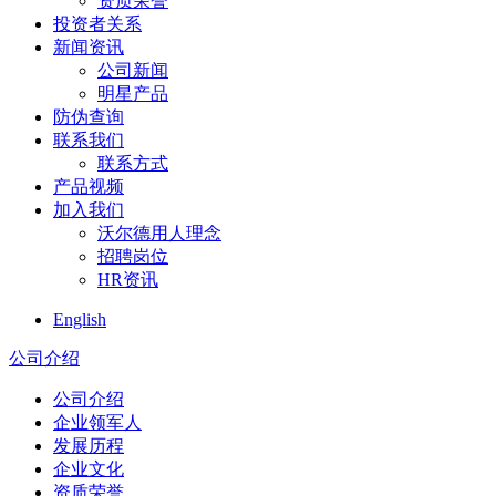
资质荣誉
投资者关系
新闻资讯
公司新闻
明星产品
防伪查询
联系我们
联系方式
产品视频
加入我们
沃尔德用人理念
招聘岗位
HR资讯
English
公司介绍
公司介绍
企业领军人
发展历程
企业文化
资质荣誉