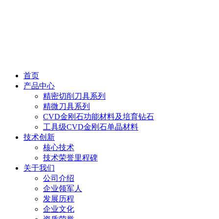
首页
产品中心
精密切削刀具系列
精微刀具系列
CVD金刚石功能材料及培育钻石
工具级CVD金刚石单晶材料
技术创新
核心技术
技术荣誉里程碑
关于我们
公司介绍
企业领军人
发展历程
企业文化