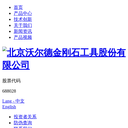
首页
产品中心
技术创新
关于我们
新闻资讯
产品视频
股票代码
688028
Lang - 中文
English
投资者关系
防伪查询