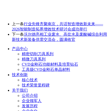
上一条
行业先锋齐聚南京，共话智造增效新未来——
2026智能制造拓界增效技术研讨会成功举行
下一条
沃尔德亮相工业废水、高盐水及废酸碱综合利用
新技术新装备供需交流会，圆满收官
产品中心
精密切削刀具系列
精微刀具系列
CVD金刚石功能材料及培育钻石
工具级CVD金刚石单晶材料
技术创新
核心技术
技术荣誉里程碑
关于我们
公司介绍
企业领军人
发展历程