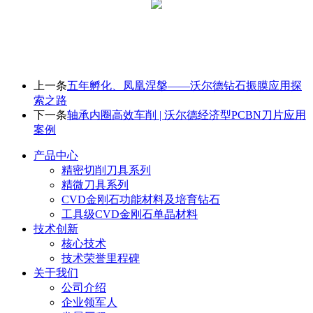
上一条
五年孵化、凤凰涅槃——沃尔德钻石振膜应用探
索之路
下一条
轴承内圈高效车削 | 沃尔德经济型PCBN刀片应用
案例
产品中心
精密切削刀具系列
精微刀具系列
CVD金刚石功能材料及培育钻石
工具级CVD金刚石单晶材料
技术创新
核心技术
技术荣誉里程碑
关于我们
公司介绍
企业领军人